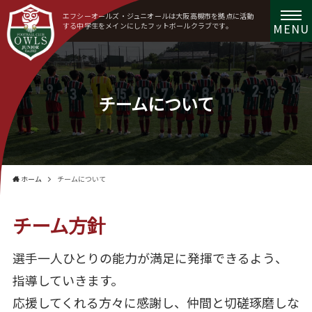
エフシーオールズ・ジュニオールは大阪高槻市を拠点に
活動
する中学生をメインにしたフットボールクラブです。
MENU
チームについて
ホーム
チームについて
チーム方針
選手一人ひとりの能力が満足に発揮できるよう、
指導していきます。
応援してくれる方々に感謝し、仲間と切磋琢磨しな